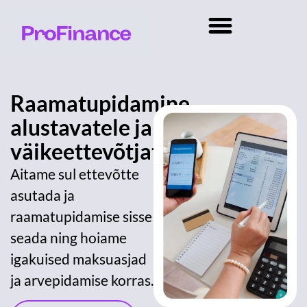
Raamatupidamine
alustavatele ja
väikeettevõtjatele
Aitame sul ettevõtte
asutada ja
raamatupidamise sisse
seada ning hoiame
igakuised maksuasjad
ja arvepidamise korras.