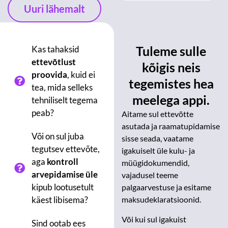
Uuri lähemalt
Tuleme sulle
Kas tahaksid
ettevõtlust
kõigis neis
proovida
, kuid ei
tegemistes hea
tea, mida selleks
meelega appi.
tehniliselt tegema
peab?
Aitame sul ettevõtte
asutada ja raamatupidamise
Või on sul juba
sisse seada, vaatame
tegutsev ettevõte,
igakuiselt üle kulu- ja
aga
kontroll
müügidokumendid,
arvepidamise üle
vajadusel teeme
kipub lootusetult
palgaarvestuse ja esitame
käest libisema?
maksudeklaratsioonid.
Või kui sul igakuist
Sind ootab ees