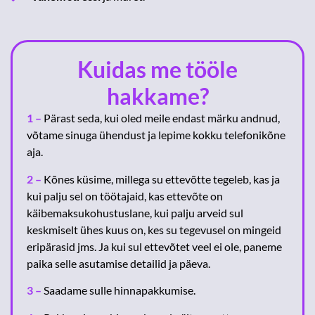
Kuidas me tööle
hakkame?
1 –
Pärast seda, kui oled meile endast märku andnud,
võtame sinuga ühendust ja lepime kokku telefonikõne
aja.
2 –
Kõnes küsime, millega su ettevõtte tegeleb, kas ja
kui palju sel on töötajaid, kas ettevõte on
käibemaksukohustuslane, kui palju arveid sul
keskmiselt ühes kuus on, kes su tegevusel on mingeid
eripärasid jms. Ja kui sul ettevõtet veel ei ole, paneme
paika selle asutamise detailid ja päeva.
3 –
Saadame sulle hinnapakkumise.