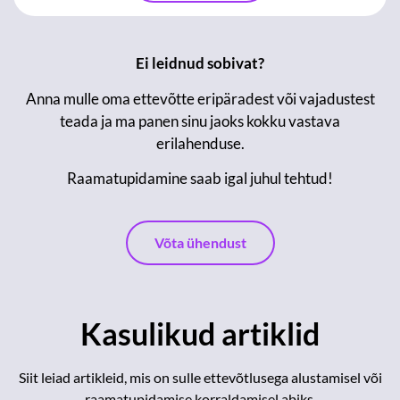
Ei leidnud sobivat?
Anna mulle oma ettevõtte eripäradest või vajadustest
teada ja ma panen sinu jaoks kokku vastava
erilahenduse.
Raamatupidamine saab igal juhul tehtud!
Võta ühendust
Kasulikud artiklid
Siit leiad artikleid, mis on sulle ettevõtlusega alustamisel või
raamatupidamise korraldamisel abiks.