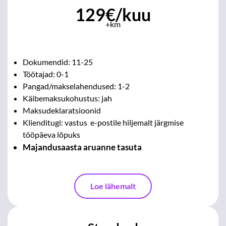
129€/kuu
+km
Dokumendid: 11-25
Töötajad: 0-1
Pangad/makselahendused: 1-2
Käibemaksukohustus: jah
Maksudeklaratsioonid
Klienditugi: vastus e-postile hiljemalt järgmise
tööpäeva lõpuks
Majandusaasta aruanne tasuta
Loe lähemalt