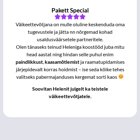
Pakett Special
Väikeettevõtjana on mulle oluline keskenduda oma
tugevustele ja jätta nn nõrgemad kohad
usaldusväärsetele partneritele.
Olen tänaseks teinud Heleniga koostööd juba mitu
head aastat ning hindan selle puhul enim
paindlikkust
,
kaasamõtlemist
ja raamatupidamises
järjepidevalt korras hoidmist – ise seda kõike tehes
valitseks pabermajanduses kergemat sorti kaos
Soovitan Helenit julgelt ka teistele
väikeettevõtjatele.