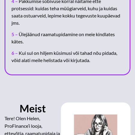
4 –
Pakkumise sobivuse korral näitame ette
protsessid: kuidas teha müügiarveid, kuhu ja kuidas
saata ostuarveid, lepime kokku tegevuste kuupäevad
jms.
5 –
Ülejäänud raamatupidamine on meie kindlates
kätes.
6 –
Kui sul on hiljem küsimusi või tahad nõu pidada,
võid alati meile helistada või kirjutada.
Meist
Tere! Olen Helen,
ProFinance’i looja,
ettevõtja, raamatupidaja ja