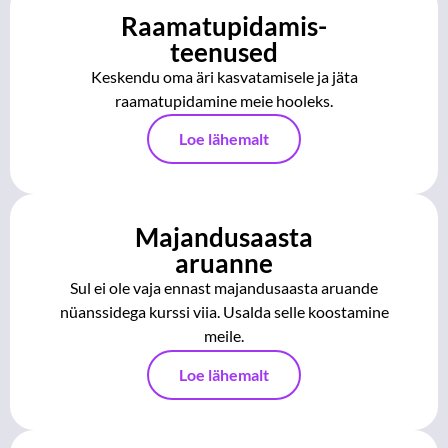
Raamatupidamis-
teenused
Keskendu oma äri kasvatamisele ja jäta
raamatupidamine meie hooleks.
Loe lähemalt
Majandusaasta
aruanne
Sul ei ole vaja ennast majandusaasta aruande
nüanssidega kurssi viia. Usalda selle koostamine
meile.
Loe lähemalt