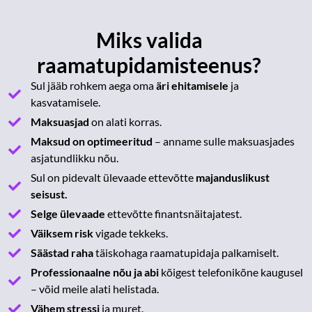
Miks valida
raamatupidamisteenus?
Sul jääb rohkem aega oma
äri ehitamisele
ja
kasvatamisele.
Maksuasjad
on alati korras.
Maksud on optimeeritud
– anname sulle maksuasjades
asjatundlikku nõu.
Sul on pidevalt ülevaade ettevõtte
majanduslikust
seisust.
Selge ülevaade
ettevõtte finantsnäitajatest.
Väiksem risk
vigade tekkeks.
Säästad raha
täiskohaga raamatupidaja palkamiselt.
Professionaalne nõu ja abi
kõigest telefonikõne kaugusel
– võid meile alati helistada.
Vähem stressi
ja muret.