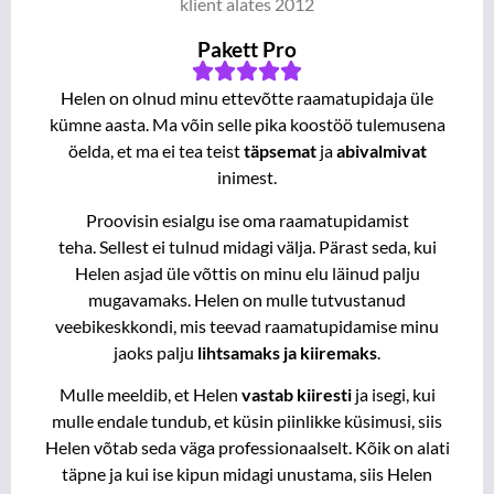
klient alates 2012
Pakett Pro
Helen on olnud minu ettevõtte raamatupidaja üle
kümne aasta. Ma võin selle pika koostöö tulemusena
öelda, et ma ei tea teist
täpsemat
ja
abivalmivat
inimest.
Proovisin esialgu ise oma raamatupidamist
teha. Sellest ei tulnud midagi välja. Pärast seda, kui
Helen asjad üle võttis on minu elu läinud palju
mugavamaks. Helen on mulle tutvustanud
veebikeskkondi, mis teevad raamatupidamise minu
jaoks palju
lihtsamaks ja
kiiremaks
.
Mulle meeldib, et Helen
vastab kiiresti
ja isegi, kui
mulle endale tundub, et küsin piinlikke küsimusi, siis
Helen võtab seda väga professionaalselt. Kõik on alati
täpne ja kui ise kipun midagi unustama, siis Helen