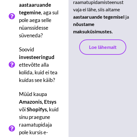
raamatupidamisteenust
aastaaruande
vaja ei lähe, siis aitame
tegemine
, aga sul
aastaaruande tegemisel
j
a
pole aega selle
nõustame
nüanssidesse
maksuküsimustes.
süveneda?
Loe lähemalt
Soovid
investeeringud
ettevõtte alla
kolida, kuid ei tea
kuidas see käib?
Müüd kaupa
Amazonis,
Etsys
või
Shopifys,
kuid
sinu praegune
raamatupidaja
pole kursis e-