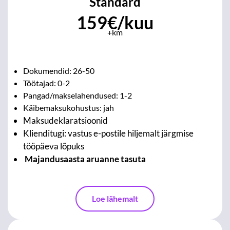
Standard
159€/kuu
+km
Dokumendid: 26-50
Töötajad: 0-2
Pangad/makselahendused: 1-2
Käibemaksukohustus: jah
Maksudeklaratsioonid
Klienditugi: vastus e-postile hiljemalt järgmise
tööpäeva lõpuks
Majandusaasta aruanne tasuta
Loe lähemalt