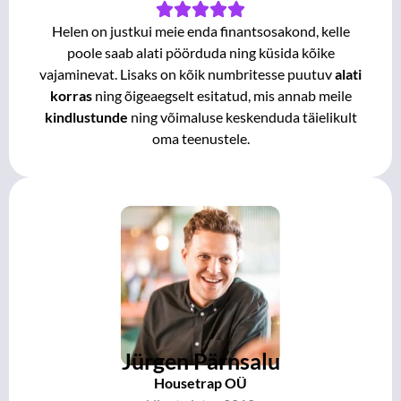
Helen on justkui meie enda finantsosakond, kelle
poole saab alati pöörduda ning küsida kõike
vajaminevat. Lisaks on kõik numbritesse puutuv
alati
korras
ning õigeaegselt esitatud, mis
annab meile
kindlustunde
ning võimaluse keskenduda täielikult
oma teenustele.
Jürgen Pärnsalu
Housetrap OÜ