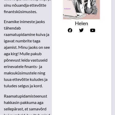
sinu nõuandja ettevõtte
finantsküsimustes.
Enamike inimeste jaoks
Helen
tähendab
raamatupidamine kuiva ja
igavat numbrite taga
ajamist. Minu jaoks on see
aga kirg! Mulle pakub
põnevust leida vastuseid
erinevatele finants- ja
maksuküsimustele ning
luua ettevõtte kuludes ja
tuludes selgus ja kord.
Raamatupidamisteenust
hakkasin pakkuma aga
sellepärast, et samavõrd