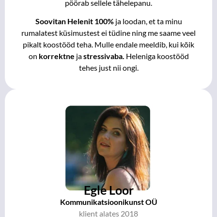
pöörab sellele tähelepanu.
S
oovitan Helenit 100%
ja loodan, et ta minu
rumalatest küsimustest ei tüdine ning me saame veel
pikalt koostööd teha. Mulle endale meeldib, kui kõik
on
korrektne
ja
stressivaba.
Heleniga koostööd
tehes just nii ongi.
Egle Loor
Kommunikatsioonikunst OÜ
klient alates 2018