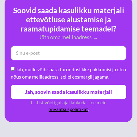
Soovid saada kasulikku materjali
ettevõtluse alustamise ja
raamatupidamise teemadel?
Jäta oma meiliaadress →
Jah, mulle võib saata turunduslikke pakkumisi ja olen
nõus oma meiliaadressi sellel eesmärgil jagama.
Jah, soovin saada kasulikku materjali
Listist võid igal ajal lahkuda. Loe meie
Alternative:
privaatsuspoliitikat
.