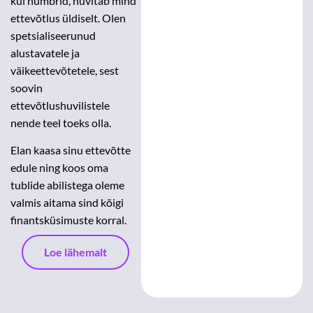
kui numbrid, huvitab mind
ettevõtlus üldiselt. Olen
spetsialiseerunud
alustavatele ja
väikeettevõtetele, sest
soovin
ettevõtlushuvilistele
nende teel toeks olla.
Elan kaasa sinu ettevõtte
edule ning koos oma
tublide abilistega oleme
valmis aitama sind kõigi
finantsküsimuste korral.
Loe lähemalt