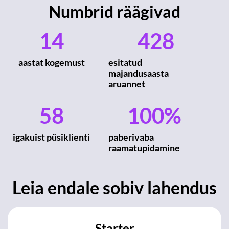
Numbrid räägivad
14
428
aastat kogemust
esitatud
majandusaasta
aruannet
58
100
%
igakuist püsiklienti
paberivaba
raamatupidamine
Leia endale sobiv lahendus
Starter