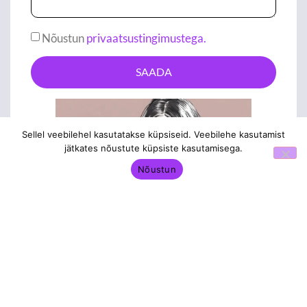
Nõustun
privaatsustingimustega.
SAADA
Alternative:
Sellel veebilehel kasutatakse küpsiseid. Veebilehe kasutamist
jätkates nõustute küpsiste kasutamisega.
Nõustun
hello@profinance.ee